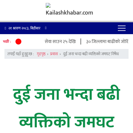
२१ श्रावण २०८३, बिहीबार
|
्वजनिक पुस्तकालय, पठन सेवा साउन २५ देखि
३० जिल्लामा बाढीको जोखिम, नदी 
भर्खरै :
तपाईं यहाँ हुनुहुन्छ :
गृहपृष्ठ
›
प्रवास
›
दुई जना भन्दा बढी व्यक्तिको जमघट निषेध
दुई जना भन्दा बढी
व्यक्तिको जमघट