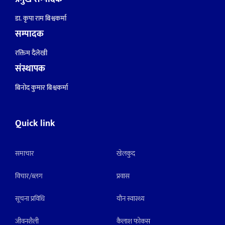
डा. कृपा राम बिश्वकर्मा
सम्पादक
रक्तिम दैलेखी
संस्थापक
बिनोद कुमार बिश्वकर्मा
Quick link
समाचार
खेलकुद
विचार/ब्लग
प्रवास
सूचना प्रविधि
याैन स्वास्थ्य
जीवनशैली
कैलाश फोकस