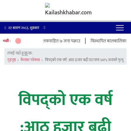
२२ श्रावण २०८३, शुक्रबार
|
्रकरणमा पेट्रोल पम्प सञ्चालकसहित ७ जना पक्राउ
विस्थापित बालबालिकाको शिक्षा,
भर्खरै :
तपाईं यहाँ हुनुहुन्छ :
गृहपृष्ठ
›
कैलाश फोकस
›
विपद्को एक वर्ष :आठ हजार बढी घटनामा ७४५ जनाको मृत्यु
विपद्को एक वर्ष
:आठ हजार बढी