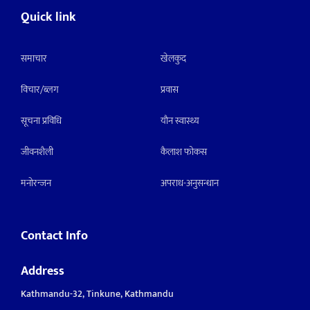
Quick link
समाचार
खेलकुद
विचार/ब्लग
प्रवास
सूचना प्रविधि
याैन स्वास्थ्य
जीवनशैली
कैलाश फोकस
मनाेरन्जन
अपराध-अनुसन्धान
Contact Info
Address
Kathmandu-32, Tinkune, Kathmandu