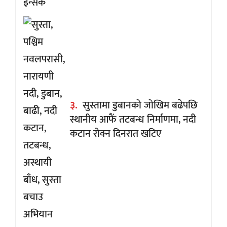
३.
सुस्तामा डुबानको जोखिम बढेपछि
स्थानीय आफैं तटबन्ध निर्माणमा, नदी
कटान रोक्न दिनरात खटिए