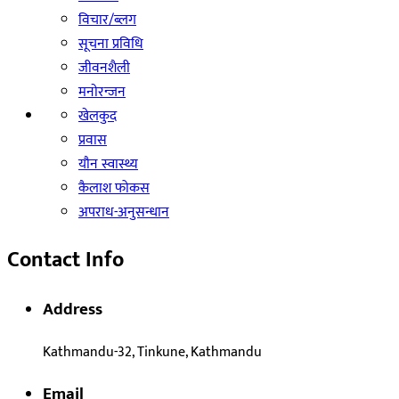
विचार/ब्लग
सूचना प्रविधि
जीवनशैली
मनाेरन्जन
खेलकुद
प्रवास
याैन स्वास्थ्य
कैलाश फोकस
अपराध-अनुसन्धान
Contact Info
Address
Kathmandu-32, Tinkune, Kathmandu
Email