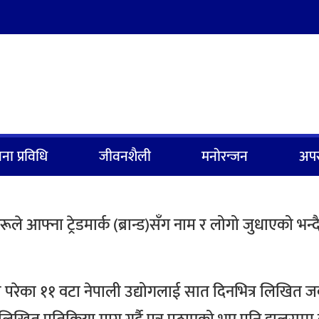
ना प्रविधि
जीवनशैली
मनाेरन्जन
अपर
हरूले आफ्ना ट्रेडमार्क (ब्रान्ड)सँग नाम र लोगो जुधाएको भन्
ी परेका ११ वटा नेपाली उद्योगलाई सात दिनभित्र लिखित 