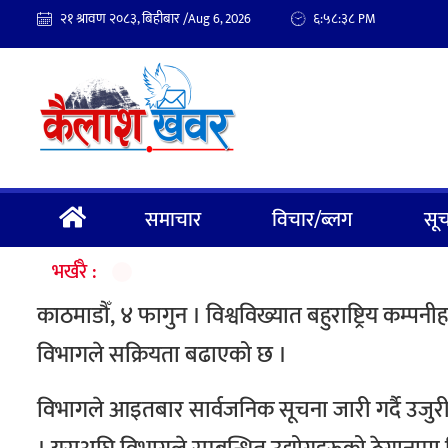
२१ श्रावण २०८३, बिहीबार /
६:५८:३८
Aug 6, 2026
PM
समाचार
विचार/ब्लग
सूच
भर्खरै :
काठमाडौँ, ४ फागुन । विश्वविख्यात बहुराष्ट्रिय कम्पनी
विभागले सक्रियता बढाएको छ ।
विभागले आइतबार सार्वजनिक सूचना जारी गर्दै उजुर