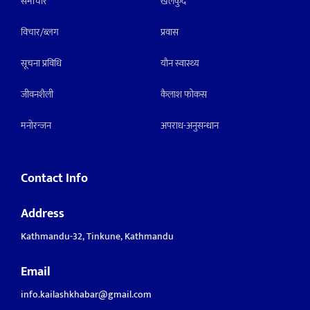
समाचार
खेलकुद
विचार/ब्लग
प्रवास
सूचना प्रविधि
याैन स्वास्थ्य
जीवनशैली
कैलाश फोकस
मनाेरन्जन
अपराध-अनुसन्धान
Contact Info
Address
Kathmandu-32, Tinkune, Kathmandu
Email
info.kailashkhabar@gmail.com