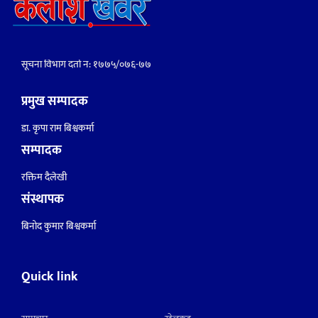
सूचना विभाग दर्ता नं: १७७५/०७६-७७
प्रमुख सम्पादक
डा. कृपा राम बिश्वकर्मा
सम्पादक
रक्तिम दैलेखी
संस्थापक
बिनोद कुमार बिश्वकर्मा
Quick link