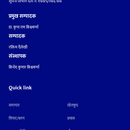
सूचना विभाग दर्ता नं: १७७५/०७६-७७
प्रमुख सम्पादक
डा. कृपा राम बिश्वकर्मा
सम्पादक
रक्तिम दैलेखी
संस्थापक
बिनोद कुमार बिश्वकर्मा
Quick link
समाचार
खेलकुद
विचार/ब्लग
प्रवास