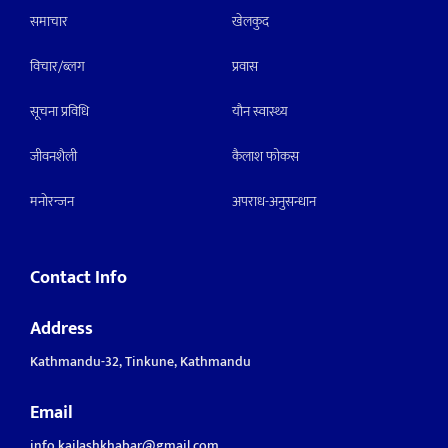
समाचार
खेलकुद
विचार/ब्लग
प्रवास
सूचना प्रविधि
याैन स्वास्थ्य
जीवनशैली
कैलाश फोकस
मनाेरन्जन
अपराध-अनुसन्धान
Contact Info
Address
Kathmandu-32, Tinkune, Kathmandu
Email
info.kailashkhabar@gmail.com