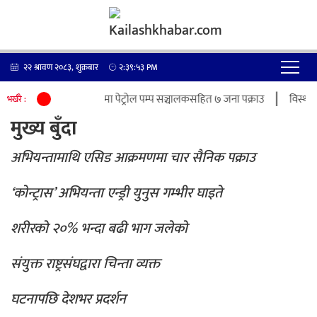
२२ श्रावण २०८३, शुक्रबार
२:३९:५३
PM
|
्रोलियम पदार्थ चोरी प्रकरणमा पेट्रोल पम्प सञ्चालकसहित ७ जना पक्राउ
विस्थापि
भर्खरै :
मुख्य बुँदा
अभियन्तामाथि एसिड आक्रमणमा चार सैनिक पक्राउ
‘कोन्ट्रास’ अभियन्ता एन्ड्री युनुस गम्भीर घाइते
शरीरको २०% भन्दा बढी भाग जलेको
संयुक्त राष्ट्रसंघद्वारा चिन्ता व्यक्त
घटनापछि देशभर प्रदर्शन