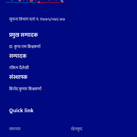
सूचना विभाग दर्ता नं: १७७५/०७६-७७
प्रमुख सम्पादक
डा. कृपा राम बिश्वकर्मा
सम्पादक
रक्तिम दैलेखी
संस्थापक
बिनोद कुमार बिश्वकर्मा
Quick link
समाचार
खेलकुद