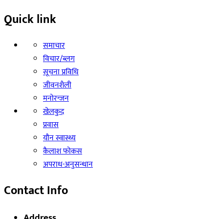
Quick link
समाचार
विचार/ब्लग
सूचना प्रविधि
जीवनशैली
मनाेरन्जन
खेलकुद
प्रवास
याैन स्वास्थ्य
कैलाश फोकस
अपराध-अनुसन्धान
Contact Info
Address