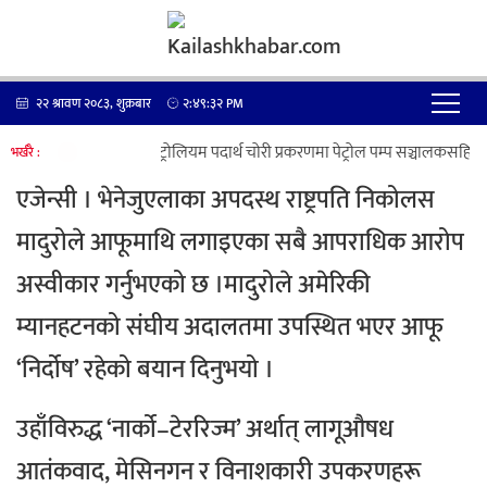
२२ श्रावण २०८३, शुक्रबार
२:४९:३२
PM
पेट्रोलियम पदार्थ चोरी प्रकरणमा पेट्रोल पम्प सञ्चालकसहित ७
भर्खरै :
एजेन्सी । भेनेजुएलाका अपदस्थ राष्ट्रपति निकोलस
मादुरोले आफूमाथि लगाइएका सबै आपराधिक आरोप
अस्वीकार गर्नुभएको छ ।
मादुरोले अमेरिकी
म्यानहटनको संघीय अदालतमा उपस्थित भएर आफू
‘निर्दोष’ रहेको बयान दिनुभयो ।
उहाँविरुद्ध ‘नार्को–टेररिज्म’ अर्थात् लागूऔषध
आतंकवाद, मेसिनगन र विनाशकारी उपकरणहरू