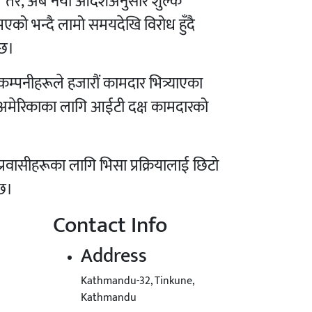
ो। तर, अब नयाँ आदेशअनुसार शुल्क
 भएको भन्दै लामो समयदेखि विरोध हुँदै
 छ।
कम्पनीहरूले हजारौं कामदार भित्र्याएका
त अमेरिकाका लागि आईटी दक्ष कामदारको
्रवासीहरूका लागि भिसा प्रक्रियालाई छिटो
 छ।
Contact Info
Address
Kathmandu-32, Tinkune,
Kathmandu