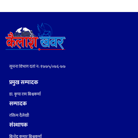
सूचना विभाग दर्ता नं: १७७५/०७६-७७
प्रमुख सम्पादक
डा. कृपा राम बिश्वकर्मा
सम्पादक
रक्तिम दैलेखी
संस्थापक
बिनोद कुमार बिश्वकर्मा