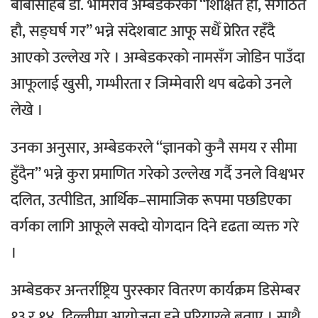
बाबासाहेब डा. भीमराव अम्बेडकरको “शिक्षित हौ, संगठित
हौ, सङ्घर्ष गर” भन्ने संदेशबाट आफू सधैँ प्रेरित रहँदै
आएको उल्लेख गरे । अम्बेडकरको नामसँग जोडिन पाउँदा
आफूलाई खुसी, गम्भीरता र जिम्मेवारी थप बढेको उनले
लेखे ।
उनका अनुसार, अम्बेडकरले “ज्ञानको कुनै समय र सीमा
हुँदैन” भन्ने कुरा प्रमाणित गरेको उल्लेख गर्दै उनले विश्वभर
दलित, उत्पीडित, आर्थिक–सामाजिक रूपमा पछडिएका
वर्गका लागि आफूले सक्दो योगदान दिने दृढता व्यक्त गरे
।
अम्बेडकर अन्तर्राष्ट्रिय पुरस्कार वितरण कार्यक्रम डिसेम्बर
१३ र १४, दिल्लीमा आयोजना हुने परियारले बताए । साथै,