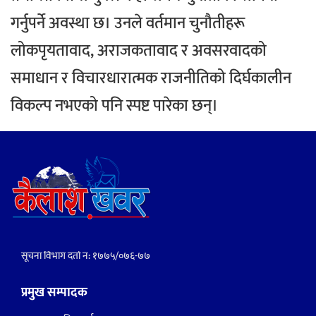
गर्नुपर्ने अवस्था छ। उनले वर्तमान चुनौतीहरू
लोकपृयतावाद, अराजकतावाद र अवसरवादको
समाधान र विचारधारात्मक राजनीतिको दिर्घकालीन
विकल्प नभएको पनि स्पष्ट पारेका छन्।
सूचना विभाग दर्ता नं: १७७५/०७६-७७
प्रमुख सम्पादक