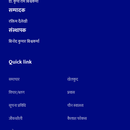
डा. कृपा राम बिश्वकर्मा
सम्पादक
रक्तिम दैलेखी
संस्थापक
बिनोद कुमार बिश्वकर्मा
Quick link
समाचार
खेलकुद
विचार/ब्लग
प्रवास
सूचना प्रविधि
याैन स्वास्थ्य
जीवनशैली
कैलाश फोकस