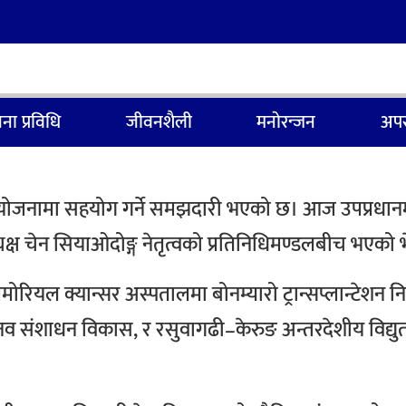
ना प्रविधि
जीवनशैली
मनाेरन्जन
अपर
जनामा सहयोग गर्ने समझदारी भएको छ। आज उपप्रधानमन्त्री
्यक्ष चेन सियाओदोङ्ग नेतृत्वको प्रतिनिधिमण्डलबीच भएको 
ोरियल क्यान्सर अस्पतालमा बोनम्यारो ट्रान्सप्लान्टेशन 
नव संशाधन विकास, र रसुवागढी–केरुङ अन्तरदेशीय विद्यु