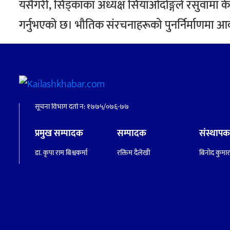
यसैगरी, सिड्काका अध्यक्ष सियाओदोङ्गले रसुवामा केही
गर्नुभएको छ। भौतिक संरचनाहरूको पुनर्निर्माणमा आ
सूचना विभाग दर्ता नं: १७७५/०७६-७७
प्रमुख सम्पादक
सम्पादक
संस्थाप
डा. कृपा राम बिश्वकर्मा
रक्तिम दैलेखी
बिनोद कुमार 