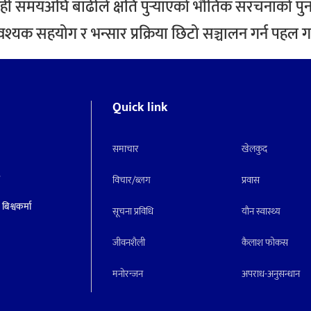
 समयअघि बाढीले क्षति पुर्‍याएको भौतिक संरचनाको पुनर्नि
वश्यक सहयोग र भन्सार प्रक्रिया छिटो सञ्चालन गर्न पहल
Quick link
समाचार
खेलकुद
क
विचार/ब्लग
प्रवास
बिश्वकर्मा
सूचना प्रविधि
याैन स्वास्थ्य
जीवनशैली
कैलाश फोकस
मनाेरन्जन
अपराध-अनुसन्धान