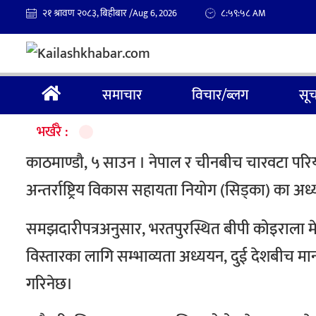
२१ श्रावण २०८३, बिहीबार /
८:५९:५८
Aug 6, 2026
AM
समाचार
विचार/ब्लग
सूच
भर्खरै :
काठमाण्डौ, ५ साउन । नेपाल र चीनबीच चारवटा परियो
अन्तर्राष्ट्रिय विकास सहायता नियोग (सिड्का) का अध
समझदारीपत्रअनुसार, भरतपुरस्थित बीपी कोइराला मेम
विस्तारका लागि सम्भाव्यता अध्ययन, दुई देशबीच मा
गरिनेछ।