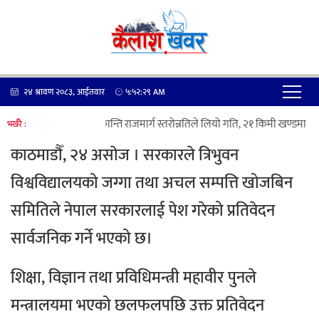
२४ श्रावण २०८३, आईतवार
५:५२:२९
AM
कान्ति राजमार्ग स्तरोन्नतिले लियो गति, २१ किमी खण्डमा ५० 
भर्खरै :
काठमाडौँ, २४ असाेज । सरकारले त्रिभुवन
विश्वविद्यालयको जग्गा तथा अचल सम्पत्ति खोजबिन
समितिले नेपाल सरकारलाई पेश गरेको प्रतिवेदन
सार्वजनिक गर्ने भएको छ।
शिक्षा, विज्ञान तथा प्रविधिमन्त्री महावीर पुनले
मन्त्रालयमा भएको छलफलपछि उक्त प्रतिवेदन