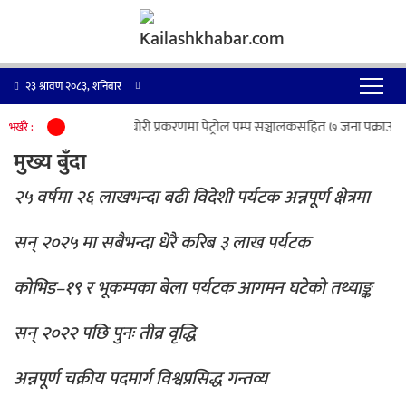
२३ श्रावण २०८३, शनिबार
|
पेट्रोलियम पदार्थ चोरी प्रकरणमा पेट्रोल पम्प सञ्चालकसहित ७ जना पक्राउ
व
भर्खरै :
मुख्य बुँदा
२५ वर्षमा २६ लाखभन्दा बढी विदेशी पर्यटक अन्नपूर्ण क्षेत्रमा
सन् २०२५ मा सबैभन्दा धेरै करिब ३ लाख पर्यटक
कोभिड–१९ र भूकम्पका बेला पर्यटक आगमन घटेको तथ्याङ्क
सन् २०२२ पछि पुनः तीव्र वृद्धि
अन्नपूर्ण चक्रीय पदमार्ग विश्वप्रसिद्ध गन्तव्य