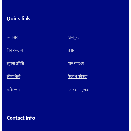
Quick link
समाचार
खेलकुद
विचार/ब्लग
प्रवास
सूचना प्रविधि
याैन स्वास्थ्य
जीवनशैली
कैलाश फोकस
मनाेरन्जन
अपराध-अनुसन्धान
Contact Info