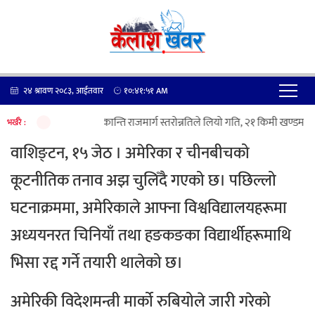
२४ श्रावण २०८३, आईतवार
१०:४१:५१
AM
कान्ति राजमार्ग स्तरोन्नतिले लियो गति, २१ किमी खण्डमा ५०
भर्खरै :
वाशिङ्टन, १५ जेठ । अमेरिका र चीनबीचको
कूटनीतिक तनाव अझ चुलिँदै गएको छ। पछिल्लो
घटनाक्रममा, अमेरिकाले आफ्ना विश्वविद्यालयहरूमा
अध्ययनरत चिनियाँ तथा हङकङका विद्यार्थीहरूमाथि
भिसा रद्द गर्ने तयारी थालेको छ।
अमेरिकी विदेशमन्त्री मार्को रुबियोले जारी गरेको