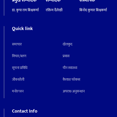
प्रमुख सम्पादक
सम्पादक
संस्थापक
डा. कृपा राम बिश्वकर्मा
रक्तिम दैलेखी
बिनोद कुमार बिश्वकर्मा
Quick link
समाचार
खेलकुद
विचार/ब्लग
प्रवास
सूचना प्रविधि
याैन स्वास्थ्य
जीवनशैली
कैलाश फोकस
मनाेरन्जन
अपराध-अनुसन्धान
Contact Info