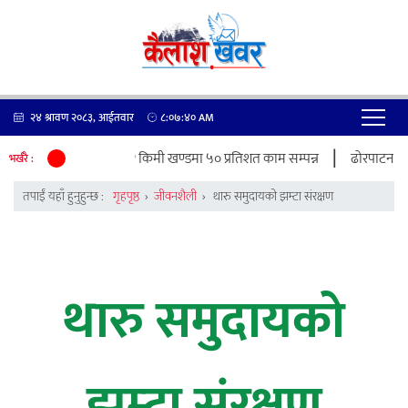
२४ श्रावण २०८३, आईतवार
८:०७:४१
AM
|
्तरोन्नतिले लियो गति, २१ किमी खण्डमा ५० प्रतिशत काम सम्पन्न
ढोरपाटनमा पर्य
भर्खरै :
तपाईं यहाँ हुनुहुन्छ :
गृहपृष्ठ
›
जीवनशैली
›
थारु समुदायको झम्टा संरक्षण
थारु समुदायको
झम्टा संरक्षण