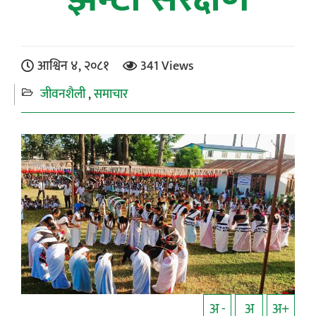
आश्विन ४, २०८१
341 Views
जीवनशैली
समाचार
अ -
अ
अ+