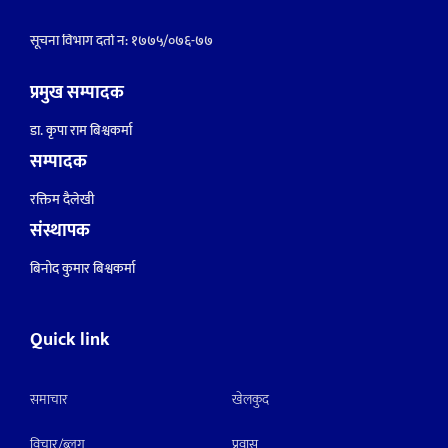
सूचना विभाग दर्ता नं: १७७५/०७६-७७
प्रमुख सम्पादक
डा. कृपा राम बिश्वकर्मा
सम्पादक
रक्तिम दैलेखी
संस्थापक
बिनोद कुमार बिश्वकर्मा
Quick link
समाचार
खेलकुद
विचार/ब्लग
प्रवास