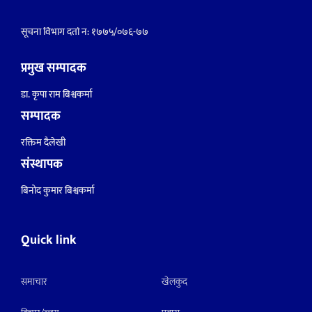
सूचना विभाग दर्ता नं: १७७५/०७६-७७
प्रमुख सम्पादक
डा. कृपा राम बिश्वकर्मा
सम्पादक
रक्तिम दैलेखी
संस्थापक
बिनोद कुमार बिश्वकर्मा
Quick link
समाचार
खेलकुद