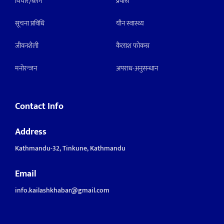
विचार/ब्लग
प्रवास
सूचना प्रविधि
याैन स्वास्थ्य
जीवनशैली
कैलाश फोकस
मनाेरन्जन
अपराध-अनुसन्धान
Contact Info
Address
Kathmandu-32, Tinkune, Kathmandu
Email
info.kailashkhabar@gmail.com