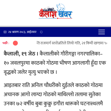
२४ श्रावण २०८३, आईतवार
कान्ति राजमार्ग स्तरोन्नतिले लियो गति, २१ किमी खण्डमा ५० प्
भर्खरै :
कैलाली, १९ जेठ ।
कैलालीको गौरीगङ्गा नगरपालिका–
१० जवलपुरमा काठको गोठमा भीषण आगलागी हुँदा एक
वृद्धको जलेर मृत्यु भएको छ ।
आइतबार राति अनिल चौधरीको दुईतले काठको गोठमा
अचानक आगो लाग्दा गोठको माथिल्लो तलामा सुतेका
उनका ७२ वर्षीय बुबा कुक्रु डगौरा थारूको घटनास्थलमै