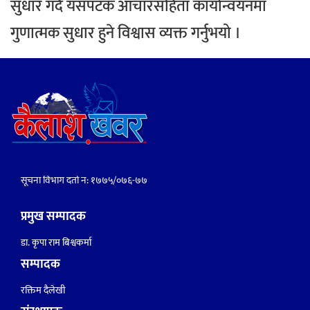
सुधार गर्दै यसपटक आचारसंहिता कार्यान्वयनमा
गुणात्मक सुधार हुने विश्वास व्यक्त गर्नुभयो ।
सूचना विभाग दर्ता नं: १७७५/०७६-७७
प्रमुख सम्पादक
डा. कृपा राम बिश्वकर्मा
सम्पादक
रक्तिम दैलेखी