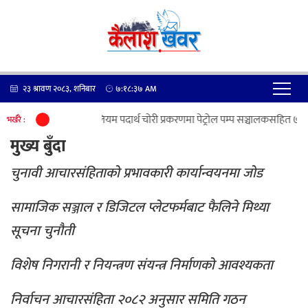
२३ श्रावण २०८३, शनिबार
७:१८:३७
AM
पेट्रोलियम पदार्थ चोरी प्रकरणमा पेट्रोल पम्प सञ्चालकसहित ७ जना
भर्खरै :
मुख्य बुँदा
चुनावी आचारसंहिताको प्रभावकारी कार्यान्वयनमा जोड
सामाजिक सञ्जाल र डिजिटल प्लेटफर्मबाट फैलिने मिथ्या
सूचना चुनौती
विशेष निगरानी र नियन्त्रण संयन्त्र निर्माणको आवश्यकता
निर्वाचन आचारसंहिता २०८२ अनुसार समिति गठन