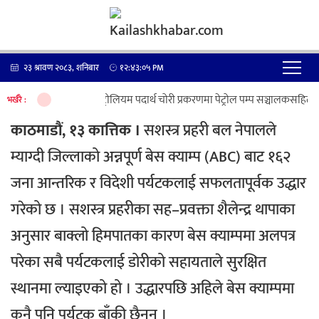
२३ श्रावण २०८३, शनिबार
१२:४३:०५
PM
पेट्रोलियम पदार्थ चोरी प्रकरणमा पेट्रोल पम्प सञ्चालकसहित ७
भर्खरै :
काठमाडौं, १३ कात्तिक ।
सशस्त्र प्रहरी बल नेपालले
म्याग्दी जिल्लाको अन्नपूर्ण बेस क्याम्प (ABC) बाट १६२
जना आन्तरिक र विदेशी पर्यटकलाई सफलतापूर्वक उद्धार
गरेको छ ।
सशस्त्र प्रहरीका सह–प्रवक्ता शैलेन्द्र थापाका
अनुसार बाक्लो हिमपातका कारण बेस क्याम्पमा अलपत्र
परेका सबै पर्यटकलाई डोरीको सहायताले सुरक्षित
स्थानमा ल्याइएको हो ।
उद्धारपछि अहिले बेस क्याम्पमा
कुनै पनि पर्यटक बाँकी छैनन् ।