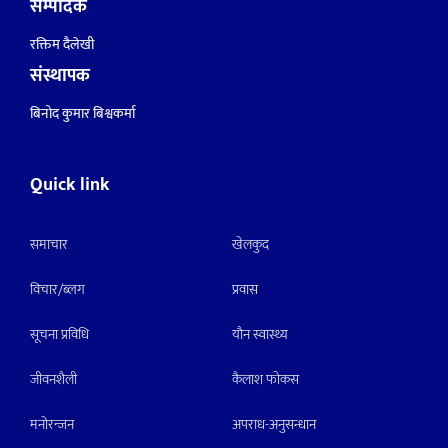
सम्पादक
रक्तिम दैलेखी
संस्थापक
बिनोद कुमार बिश्वकर्मा
Quick link
समाचार
खेलकुद
विचार/ब्लग
प्रवास
सूचना प्रविधि
याैन स्वास्थ्य
जीवनशैली
कैलाश फोकस
मनाेरन्जन
अपराध-अनुसन्धान