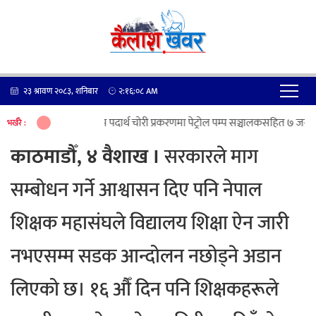
२३ श्रावण २०८३, शनिबार
२:१६:०८
AM
पेट्रोलियम पदार्थ चोरी प्रकरणमा पेट्रोल पम्प सञ्चालकसहित ७ जना पक्रा
भर्खरै :
काठमाडौँ, ४ वैशाख ।
सरकारले माग
सम्बोधन गर्ने आश्वासन दिए पनि नेपाल
शिक्षक महासंघले विद्यालय शिक्षा ऐन जारी
नभएसम्म सडक आन्दोलन नछोड्ने अडान
लिएको छ। १६ औँ दिन पनि शिक्षकहरूले