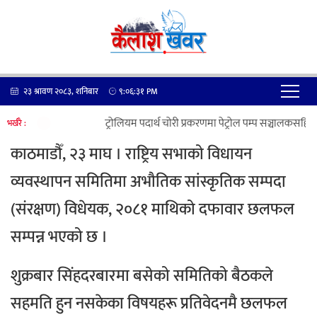
२३ श्रावण २०८३, शनिबार
९:०६:३१
PM
पेट्रोलियम पदार्थ चोरी प्रकरणमा पेट्रोल पम्प सञ्चालकसहित ७
भर्खरै :
काठमाडौँ, २३ माघ । राष्ट्रिय सभाको विधायन
व्यवस्थापन समितिमा अभौतिक सांस्कृतिक सम्पदा
(संरक्षण) विधेयक, २०८१ माथिको दफावार छलफल
सम्पन्न भएको छ ।
शुक्रबार सिंहदरबारमा बसेको समितिको बैठकले
सहमति हुन नसकेका विषयहरू प्रतिवेदनमै छलफल