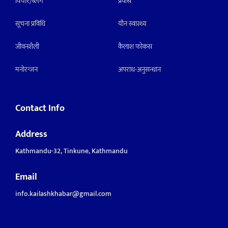
विचार/ब्लग
प्रवास
सूचना प्रविधि
याैन स्वास्थ्य
जीवनशैली
कैलाश फोकस
मनाेरन्जन
अपराध-अनुसन्धान
Contact Info
Address
Kathmandu-32, Tinkune, Kathmandu
Email
info.kailashkhabar@gmail.com