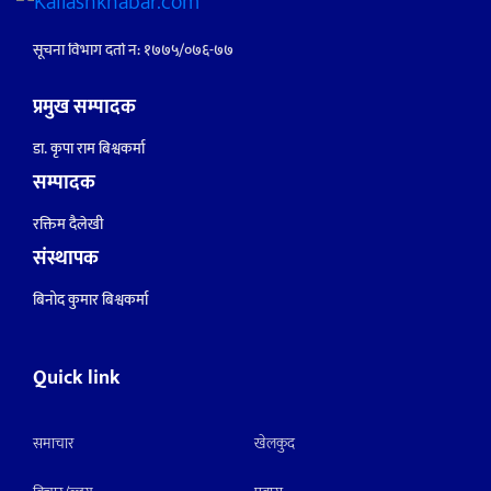
सूचना विभाग दर्ता नं: १७७५/०७६-७७
प्रमुख सम्पादक
डा. कृपा राम बिश्वकर्मा
सम्पादक
रक्तिम दैलेखी
संस्थापक
बिनोद कुमार बिश्वकर्मा
Quick link
समाचार
खेलकुद