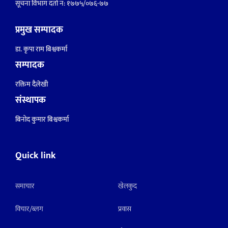
सूचना विभाग दर्ता नं: १७७५/०७६-७७
प्रमुख सम्पादक
डा. कृपा राम बिश्वकर्मा
सम्पादक
रक्तिम दैलेखी
संस्थापक
बिनोद कुमार बिश्वकर्मा
Quick link
समाचार
खेलकुद
विचार/ब्लग
प्रवास