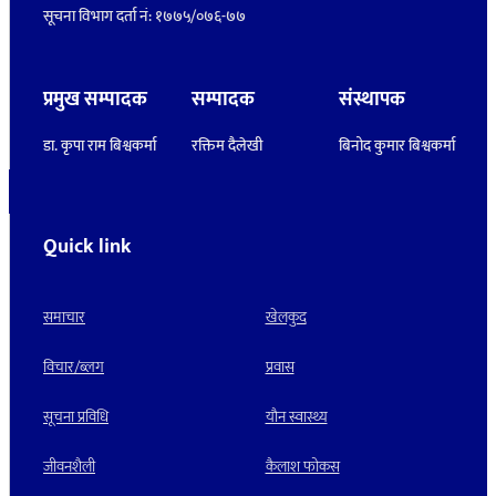
सूचना विभाग दर्ता नं: १७७५/०७६-७७
प्रमुख सम्पादक
सम्पादक
संस्थापक
डा. कृपा राम बिश्वकर्मा
रक्तिम दैलेखी
बिनोद कुमार बिश्वकर्मा
Quick link
समाचार
खेलकुद
विचार/ब्लग
प्रवास
सूचना प्रविधि
याैन स्वास्थ्य
जीवनशैली
कैलाश फोकस