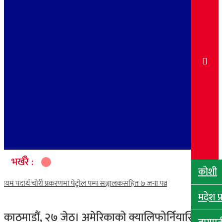
भर्खरै :
काेशी
|
ियम पदार्थ चोरी प्रकरणमा पेट्रोल पम्प सञ्चालकसहित ७ जना पक्राउ
विस्थापित बाल
मदेश प्
काठमाडौं, २७ जेठ।
अमेरिकाको क्यालिफोर्नियास्थित