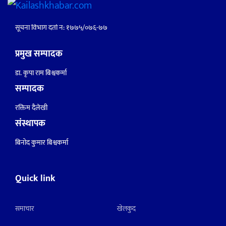
सूचना विभाग दर्ता नं: १७७५/०७६-७७
प्रमुख सम्पादक
डा. कृपा राम बिश्वकर्मा
सम्पादक
रक्तिम दैलेखी
संस्थापक
बिनोद कुमार बिश्वकर्मा
Quick link
समाचार
खेलकुद