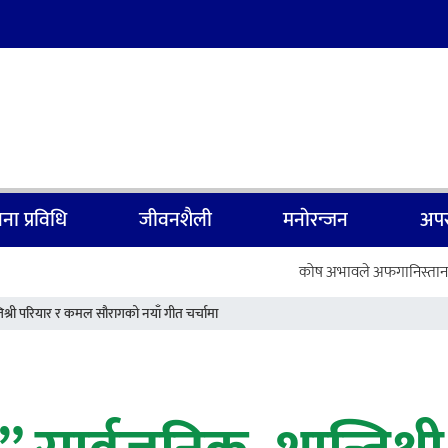
ना प्रविधि
जीवनशैली
मनाेरन्जन
अपर
कोष अभावले अफगानिस्तानमा बाल कुप
िश्री परियार र कमल सौरागको नयाँ गीत चर्चामा