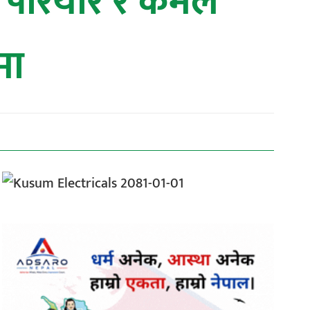
री परियार र कमल
मा