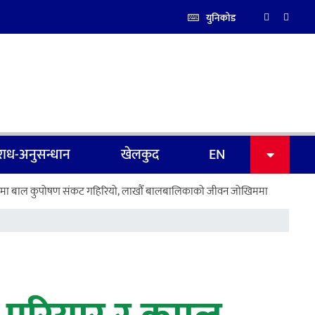
युनिकोड
ाध-अनुसन्धान
खेलकुद
EN
|
ोषण संकट गहिरियो, लाखौँ बालबालिकाको जीवन जोखिममा
काठमाडौँका होटेल–