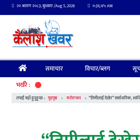
२० श्रावण २०८३, बुधबार /
०:३६:४६
Aug 5, 2026
AM
समाचार
विचार/ब्लग
सूच
भर्खरै :
तपाईं यहाँ हुनुहुन्छ :
गृहपृष्ठ
›
मनाेरन्जन
›
“तिमीलाई देखेर” सार्वजनिक, शान्त