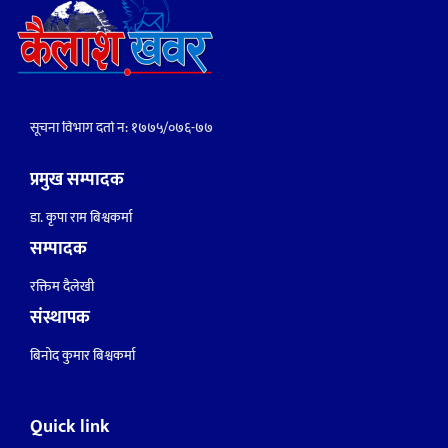
सूचना विभाग दर्ता नं: १७७५/०७६-७७
प्रमुख सम्पादक
डा. कृपा राम बिश्वकर्मा
सम्पादक
रक्तिम दैलेखी
संस्थापक
बिनोद कुमार बिश्वकर्मा
Quick link