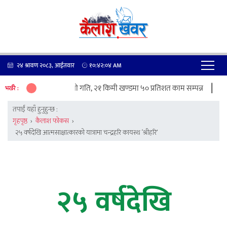
२४ श्रावण २०८३, आईतवार
१०:४२:०४
AM
|
ाजमार्ग स्तरोन्नतिले लियो गति, २१ किमी खण्डमा ५० प्रतिशत काम सम्पन्न
ढोरपाट
भर्खरै :
तपाईं यहाँ हुनुहुन्छ :
गृहपृष्ठ
›
कैलाश फोकस
›
२५ वर्षदेखि आत्मसाक्षात्कारको यात्रामा चन्द्रहरि कायस्थ ‘श्रीहरि’
२५ वर्षदेखि