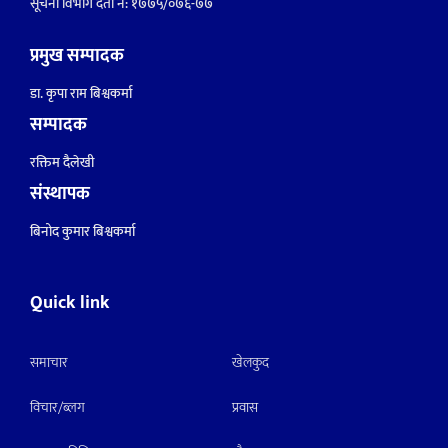
सूचना विभाग दर्ता नं: १७७५/०७६-७७
प्रमुख सम्पादक
डा. कृपा राम बिश्वकर्मा
सम्पादक
रक्तिम दैलेखी
संस्थापक
बिनोद कुमार बिश्वकर्मा
Quick link
समाचार
खेलकुद
विचार/ब्लग
प्रवास