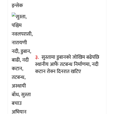
३.
सुस्तामा डुबानको जोखिम बढेपछि
स्थानीय आफैं तटबन्ध निर्माणमा, नदी
कटान रोक्न दिनरात खटिए