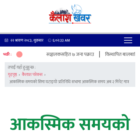
२२ श्रावण २०८३, शुक्रबार
६:०२:३३
AM
|
चोरी प्रकरणमा पेट्रोल पम्प सञ्चालकसहित ७ जना पक्राउ
विस्थापित बालबालिकाको शि
भर्खरै :
तपाईं यहाँ हुनुहुन्छ :
गृहपृष्ठ
›
कैलाश फोकस
›
आकस्मिक समयको सिमा घटाइयोः प्रतिनिधि सभामा आकस्मिक समय अब २ मिनेट मात्र
आकस्मिक समयको