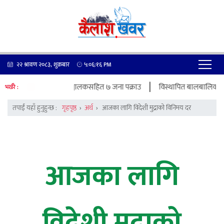
२२ श्रावण २०८३, शुक्रबार
५:०६:१७
PM
|
प्रकरणमा पेट्रोल पम्प सञ्चालकसहित ७ जना पक्राउ
विस्थापित बालबालिकाको शिक्षा
भर्खरै :
तपाईं यहाँ हुनुहुन्छ :
गृहपृष्ठ
›
अर्थ
›
आजका लागि विदेशी मुद्राको विनिमय दर
आजका लागि
विदेशी मुद्राको