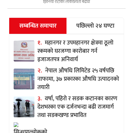
झिनियाँ रोटीको लोकप्रियता बढ्यो
सम्बन्धित समाचार
पछिल्लो २४ घण्टा
१.
महानगर र उपमहानगर क्षेत्रमा ठूलो
रकमको घरजग्गा कारोबार गर्न
इजाजतपत्र अनिवार्य
२.
नेपाल औषधि लिमिटेड २५ वर्षपछि
नाफामा, ३७ प्रकारका औषधि उत्पादनको
तयारी
३.
वर्षा, पहिरो र सडक कटानका कारण
देशभरका एक दर्जनभन्दा बढी राजमार्ग
तथा सडकखण्ड प्रभावित